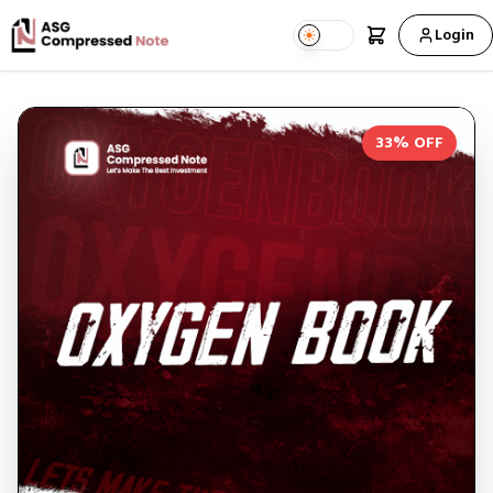
Login
33
% OFF