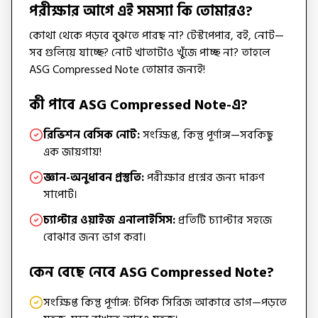
পরীক্ষার আগে এই সমস্যা কি তোমারও?
কোথা থেকে পড়বে বুঝতে পারছ না? টেস্টপেপার, বই, নোট—
সব গুলিয়ে যাচ্ছে? নোট খাতাটাও খুঁজে পাচ্ছ না? তাহলে
ASG Compressed Note তোমার জন্যই!
কী পাবে ASG Compressed Note-এ?
রিভিশন বেসিক নোট:
সংক্ষিপ্ত, কিন্তু পূর্ণাঙ্গ—সবকিছু
এক জায়গায়!
জ্ঞান-অনুধাবন প্রস্তুতি:
পরীক্ষার প্রশ্নের জন্য দারুণ
সাপোর্ট।
চ্যাপ্টার ওয়াইজ এনালাইসিস:
প্রতিটি চ্যাপ্টার সহজে
বোঝার জন্য ভাগ করা।
কেন বেছে নেবে ASG Compressed Note?
সংক্ষিপ্ত কিন্তু পূর্ণাঙ্গ: টপিক সিরিজ আকারে ভাগ—পড়তে