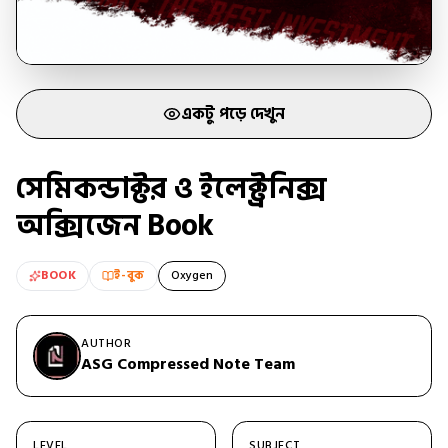
একটু পড়ে দেখুন
সেমিকন্ডাক্টর ও ইলেক্ট্রনিক্স
অক্সিজেন Book
BOOK
ই-বুক
Oxygen
AUTHOR
ASG Compressed Note Team
LEVEL
SUBJECT