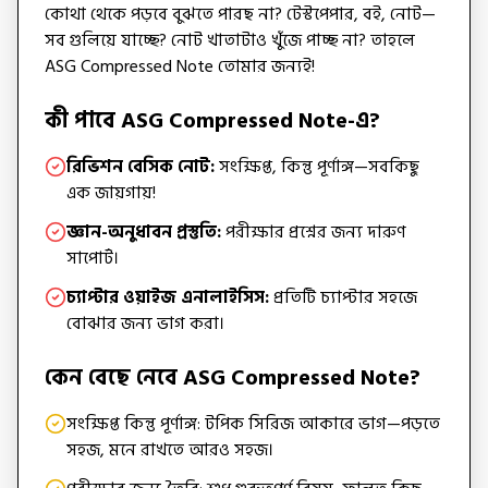
কোথা থেকে পড়বে বুঝতে পারছ না? টেস্টপেপার, বই, নোট—
সব গুলিয়ে যাচ্ছে? নোট খাতাটাও খুঁজে পাচ্ছ না? তাহলে
ASG Compressed Note তোমার জন্যই!
কী পাবে ASG Compressed Note-এ?
রিভিশন বেসিক নোট:
সংক্ষিপ্ত, কিন্তু পূর্ণাঙ্গ—সবকিছু
এক জায়গায়!
জ্ঞান-অনুধাবন প্রস্তুতি:
পরীক্ষার প্রশ্নের জন্য দারুণ
সাপোর্ট।
চ্যাপ্টার ওয়াইজ এনালাইসিস:
প্রতিটি চ্যাপ্টার সহজে
বোঝার জন্য ভাগ করা।
কেন বেছে নেবে ASG Compressed Note?
সংক্ষিপ্ত কিন্তু পূর্ণাঙ্গ: টপিক সিরিজ আকারে ভাগ—পড়তে
সহজ, মনে রাখতে আরও সহজ।